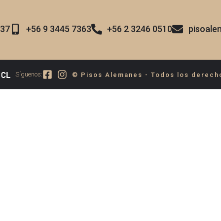
37​
+56 9 3445 7363
+56 2 3246 0510
pisoal
Síguenos:
© Pisos Alemanes - Todos los derech