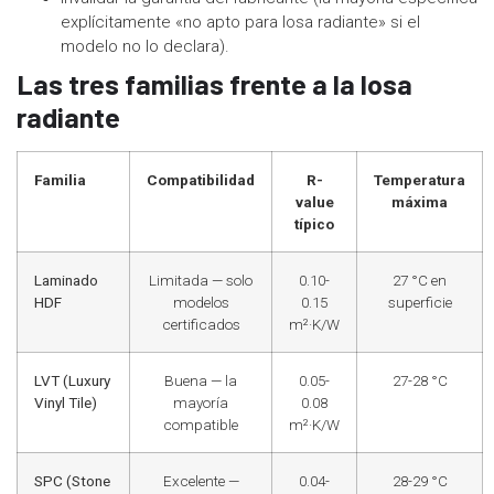
explícitamente «no apto para losa radiante» si el
modelo no lo declara).
Las tres familias frente a la losa
radiante
Familia
Compatibilidad
R-
Temperatura
value
máxima
típico
Laminado
Limitada — solo
0.10-
27 °C en
HDF
modelos
0.15
superficie
certificados
m²·K/W
LVT (Luxury
Buena — la
0.05-
27-28 °C
Vinyl Tile)
mayoría
0.08
compatible
m²·K/W
SPC (Stone
Excelente —
0.04-
28-29 °C