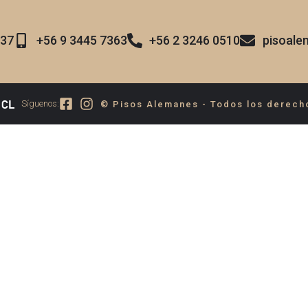
37​
+56 9 3445 7363
+56 2 3246 0510
pisoal
Síguenos:
© Pisos Alemanes - Todos los derech